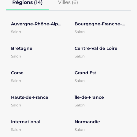
Régions (14)
Villes (
6
)
Auvergne-Rhône-Alpes
Bourgogne-Franche-Comté
Salon
Salon
Bretagne
Centre-Val de Loire
Salon
Salon
Corse
Grand Est
Salon
Salon
Hauts-de-France
Île-de-France
Salon
Salon
International
Normandie
Salon
Salon