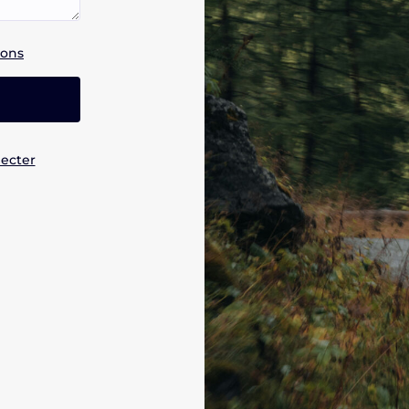
ions
ecter