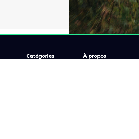
Catégories
À propos
Bourse d'échange
Comment ça marche ?
Circuit
Billetterie
Karting & Superkart
Application
ments
Rallye
Les organisateurs
Rallye touristique
Blog
Rassemblement
Partenaires
Salon
Aide