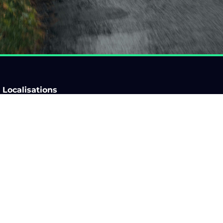
Localisations
Auvergne-Rhône-Alpes
Ile-de-France
Bourgogne-Franche-
Normandie
Comté
Nouvelle-Aquitaine
Bretagne
Occitanie
Centre-Val de Loire
Pays de la Loire
Corse
Provence-Alpes-Côte d'Azur
Grand Est
Hauts-de-France