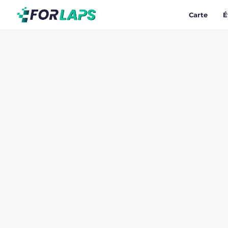
Carte
É