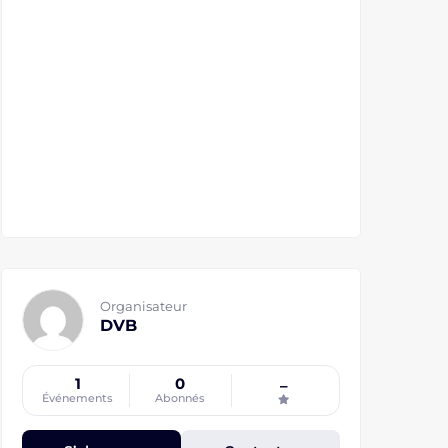
Organisateur
DVB
1
0
–
Événements
Abonnés