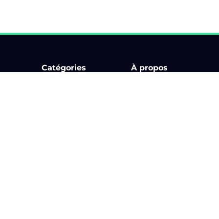
Catégories
À propos
Bourse d'échange
Comment ça marche ?
Circuit
Billetterie
Karting & Superkart
Application
ments
Rallye
Les organisateurs
Rallye touristique
Blog
Rassemblement
Partenaires
Salon
Aide
Contact