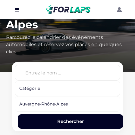
Auvergne-Rhône-
Alpes
Carte
Événements
Parcourez le calendrier des événements
automobiles et réservez vos places en quelques
Localisation
clics.
Organisateur
Blog