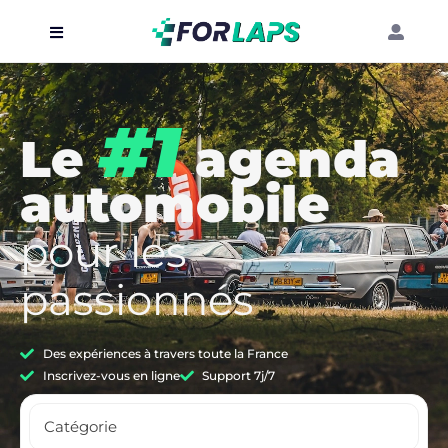
Carte
#1
Événements
Le
agenda
Localisation
automobile
Organisateur
pour les
Blog
passionnés
Des expériences à travers toute la France
Inscrivez-vous en ligne
Support 7j/7