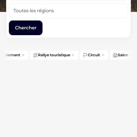
mblement
Rallye touristique
Circuit
Salon