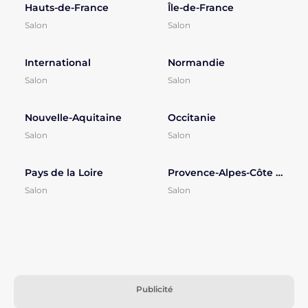
Hauts-de-France
Île-de-France
Salon
Salon
International
Normandie
Salon
Salon
Nouvelle-Aquitaine
Occitanie
Salon
Salon
Pays de la Loire
Provence-Alpes-Côte d'Azur
Salon
Salon
Publicité