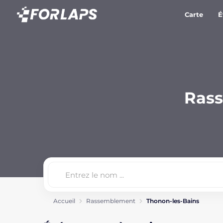
Carte
É
Rass
Accueil
Rassemblement
Thonon-les-Bains