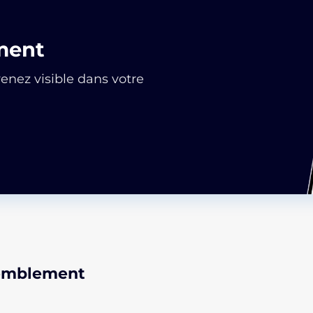
ment
nez visible dans votre
semblement