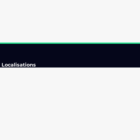
Localisations
Auvergne-Rhône-Alpes
Ile-de-France
Bourgogne-Franche-
Normandie
Comté
Nouvelle-Aquitaine
Bretagne
Occitanie
Centre-Val de Loire
Pays de la Loire
Corse
Provence-Alpes-Côte d'Azur
Grand Est