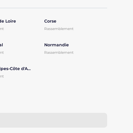
de Loire
Corse
nt
Rassemblement
al
Normandie
nt
Rassemblement
Provence-Alpes-Côte d'Azur
nt