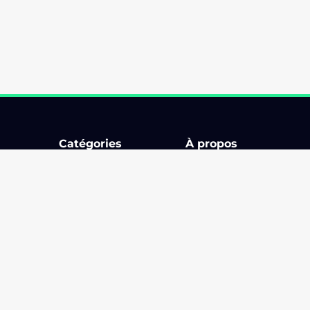
Catégories
À propos
Bourse d'échange
Comment ça marche ?
Circuit
Billetterie
Karting & Superkart
Application
ments
Rallye
Les organisateurs
Rallye touristique
Blog
Rassemblement
Partenaires