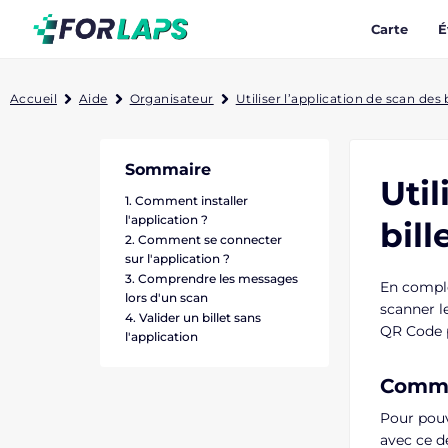
Carte
É
Accueil
Aide
Organisateur
Utiliser l’application de scan des b
Sommaire
Util
Comment installer
l'application ?
bill
Comment se connecter
sur l'application ?
Comprendre les messages
En complé
lors d'un scan
scanner le
Valider un billet sans
QR Code pr
l'application
Commen
Pour pouv
avec ce de