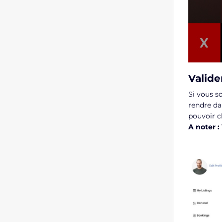
Valide
Si vous s
rendre dan
pouvoir cl
A noter :