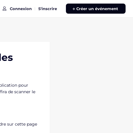
Connexion
S'inscrire
|
Créer un événement
des
lication pour
fira de scanner le
ndre sur cette page