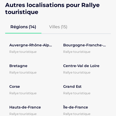
Autres localisations pour Rallye
touristique
Régions (14)
Villes (
15
)
Auvergne-Rhône-Alpes
Bourgogne-Franche-Comté
Rallye touristique
Rallye touristique
Bretagne
Centre-Val de Loire
Rallye touristique
Rallye touristique
Corse
Grand Est
Rallye touristique
Rallye touristique
Hauts-de-France
Île-de-France
Rallye touristique
Rallye touristique