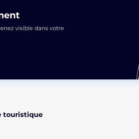
ment
nez visible dans votre
e touristique