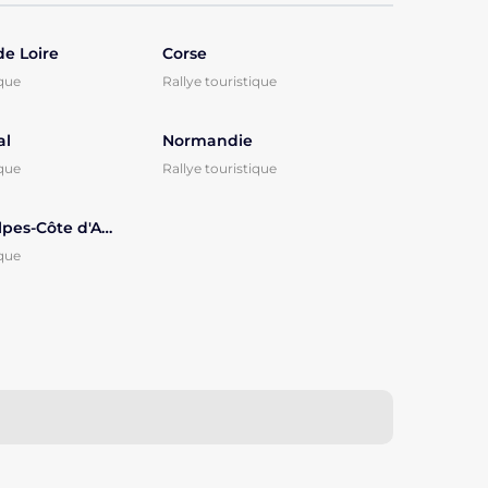
de Loire
Corse
ique
Rallye touristique
al
Normandie
ique
Rallye touristique
Provence-Alpes-Côte d'Azur
ique