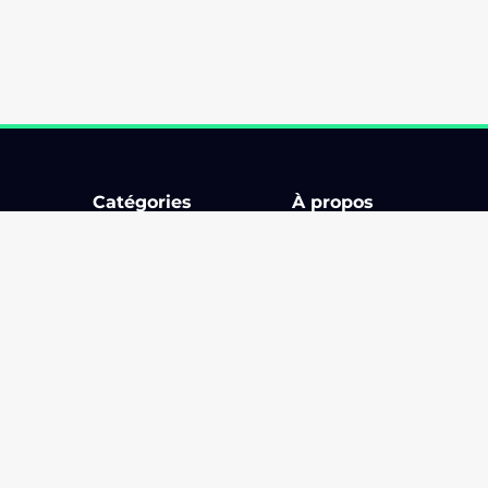
Catégories
À propos
Bourse d'échange
Comment ça marche ?
Circuit
Billetterie
Karting & Superkart
Application
ments
Rallye
Les organisateurs
Rallye touristique
Blog
Rassemblement
Partenaires
Salon
Aide