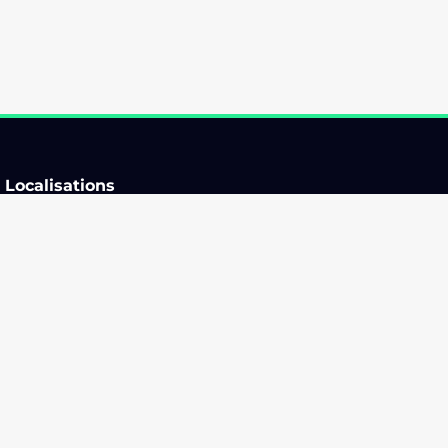
Localisations
Auvergne-Rhône-Alpes
Ile-de-France
Bourgogne-Franche-
Normandie
Comté
Nouvelle-Aquitaine
Bretagne
Occitanie
Centre-Val de Loire
Pays de la Loire
Corse
Provence-Alpes-Côte d'Azur
Grand Est