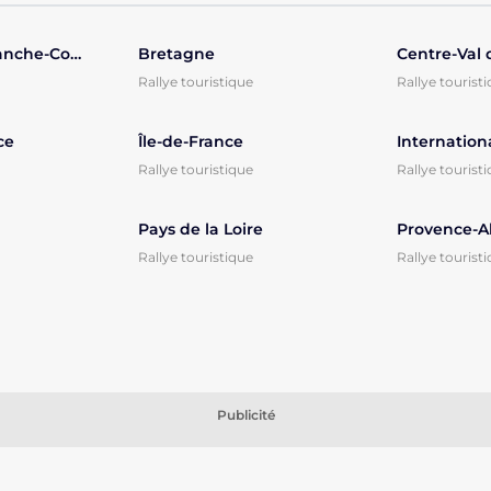
Bourgogne-Franche-Comté
Bretagne
Centre-Val 
Rallye touristique
Rallye tourist
ce
Île-de-France
Internation
Rallye touristique
Rallye tourist
Pays de la Loire
Rallye touristique
Rallye tourist
Publicité