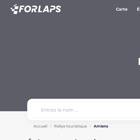
Carte
É
Accueil
Rallye touristique
Amiens