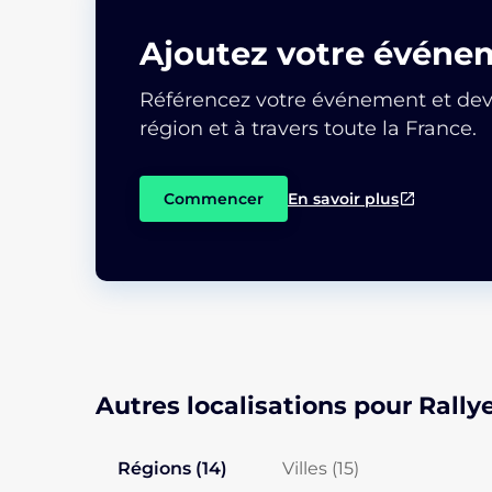
Ajoutez votre événe
Référencez votre événement et deve
région et à travers toute la France.
Commencer
En savoir plus
Autres localisations pour Rally
Régions (14)
Villes (
15
)