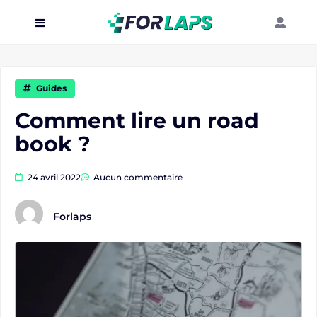
Carte
Événements
Guides
Localisation
Comment lire un road
book ?
Organisateur
Blog
24 avril 2022
Aucun commentaire
Forlaps