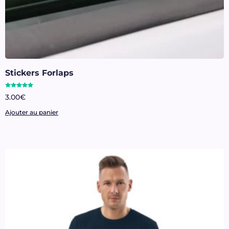
Stickers Forlaps
Note
3.00
€
5.00
sur 5
Ajouter au panier