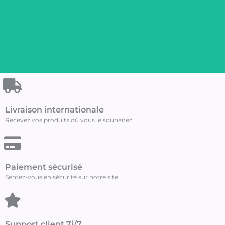
Goodies
Livraison internationale
Forlaps
Recevez vos produits où vous le souhaitez.
Aborez les couleurs de
Forlaps pour exprimer
votre passion.
Paiement sécurisé
Sentez-vous en sécurité sur notre site.
Découvrir
Support client 7j/7