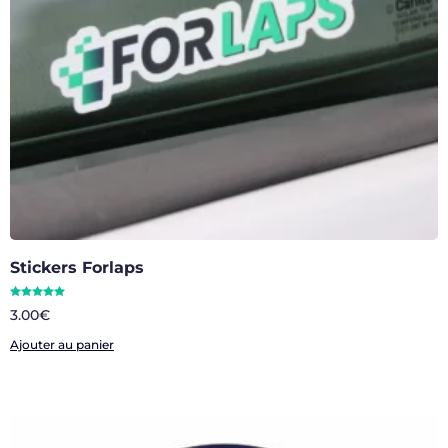
Stickers Forlaps
Note
3.00
€
5.00
sur 5
Ajouter au panier