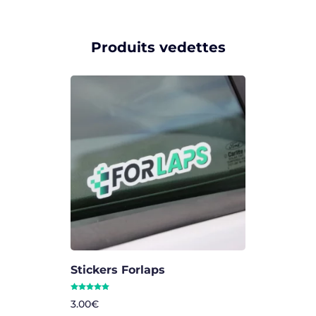
Produits vedettes
Stickers Forlaps
Note
3.00
€
5.00
sur 5