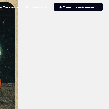
e Connecter
S'inscrire
|
Créer un événement