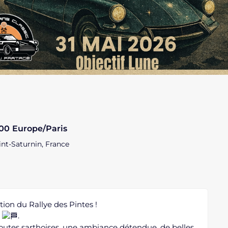
h00
Europe/Paris
int-Saturnin, France
ion du Rallye des Pintes !
e
.
routes sarthoises, une ambiance détendue, de belles