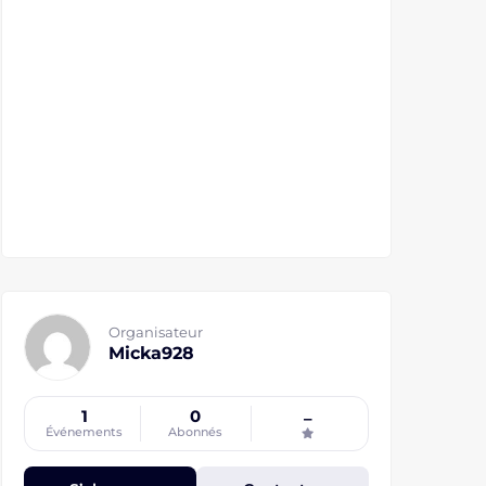
Organisateur
Micka928
1
0
–
Événements
Abonnés