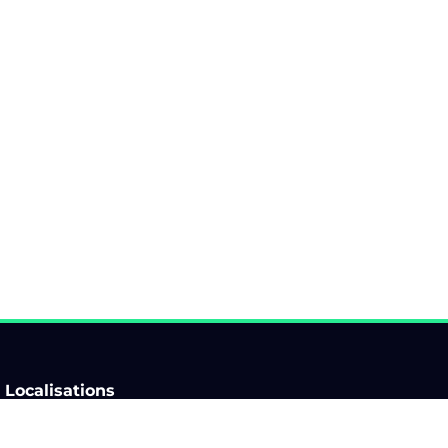
Localisations
Auvergne-Rhône-Alpes
Ile-de-France