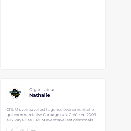
Organisateur
Nathalie
CRUM eventravel est l’agence événementielle
qui commercialise Carbage run. Créée en 2009
aux Pays-Bas, CRUM eventravel est désormais
présent au Danemark, en Allemagne et en
France. Carbage run (contraction entre « car »