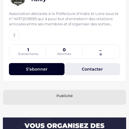
Association déclarée à la Préfecture d'Indre et Loire sous le
n° W372018595 qui à pour but d’entretenir des relations
amicales entre ses membres et d’organiser des sorties
touristiques avec des motos ou voitures américaines.
1
0
–
Événements
Abonnés
S’abonner
Contacter
Publicité