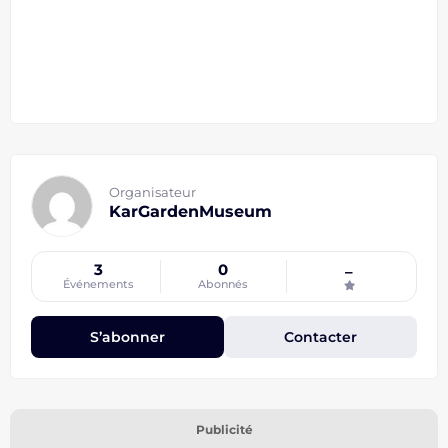
Organisateur
KarGardenMuseum
3
0
–
Événements
Abonnés
S’abonner
Contacter
Publicité