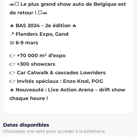
🚗💥
Le plus grand show auto de Belgique est
de retour !
💥🚗
🔥
BAS 2024 – 2e édition
🔥
📍
Flanders Expo, Gand
📅
6-9 mars
👉
+70 000 m² d’expo
👉
+300 showcars
👉
Car Catwalk & cascades Lowriders
👉
Invités spéciaux : Enzo Knol, POG
🔥
Nouveauté : Live Action Arena – drift show
chaque heure !
Dates disponibles
Choisissez une date pour accéder à la billetterie.