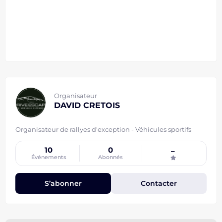
Organisateur
DAVID CRETOIS
Organisateur de rallyes d'exception - Véhicules sportifs
10
0
–
Événements
Abonnés
S’abonner
Contacter