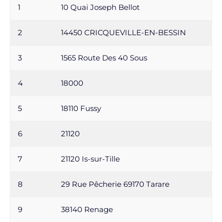
1
10 Quai Joseph Bellot
2
14450 CRICQUEVILLE-EN-BESSIN
3
1565 Route Des 40 Sous
4
18000
5
18110 Fussy
6
21120
7
21120 Is-sur-Tille
8
29 Rue Pêcherie 69170 Tarare
9
38140 Renage