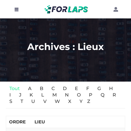
Carte
Événements
Archives :
Lieux
Localisation
Organisateur
Blog
Tout
A
B
C
D
E
F
G
H
I
J
K
L
M
N
O
P
Q
R
S
T
U
V
W
X
Y
Z
ORDRE
LIEU