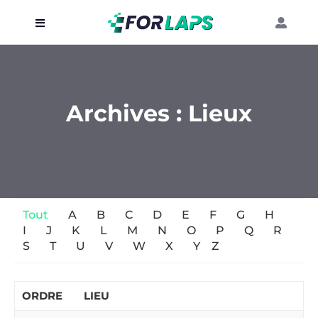
Carte
Événements
Archives :
Lieux
Localisation
Organisateur
Blog
Tout
A
B
C
D
E
F
G
H
I
J
K
L
M
N
O
P
Q
R
S
T
U
V
W
X
Y
Z
ORDRE
LIEU