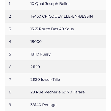
1
10 Quai Joseph Bellot
2
14450 CRICQUEVILLE-EN-BESSIN
3
1565 Route Des 40 Sous
4
18000
5
18110 Fussy
6
21120
7
21120 Is-sur-Tille
8
29 Rue Pêcherie 69170 Tarare
9
38140 Renage