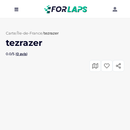
Carte
Carte
/
Île-de-France
/
tezrazer
Événements
tezrazer
Localisation
0.0/5 (
0 avis
)
Organisateur
Blog