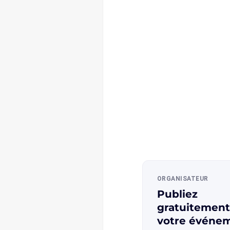
Envie de mett
avant votre
événement
automobile ?
Profitez de la notoriété d
pour mettre en avant vot
événement sur le calendrie
Joignez-vous à de nomb
autres organisations en F
ORGANISATEUR
Publiez
gratuitement
votre événe