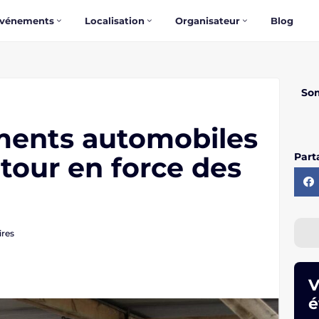
vénements
Localisation
Organisateur
Blog
So
ments automobiles
Parta
etour en force des
res
V
é