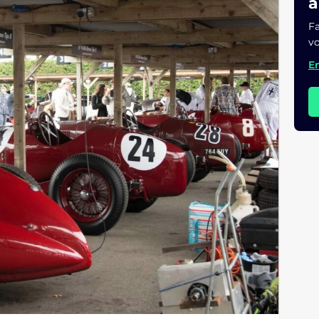
a
Fa
vo
En