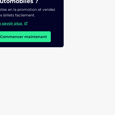
utomobiles ?
ites en la promotion et vendez
s billets facilement.
 savoir plus
Commencer maintenant