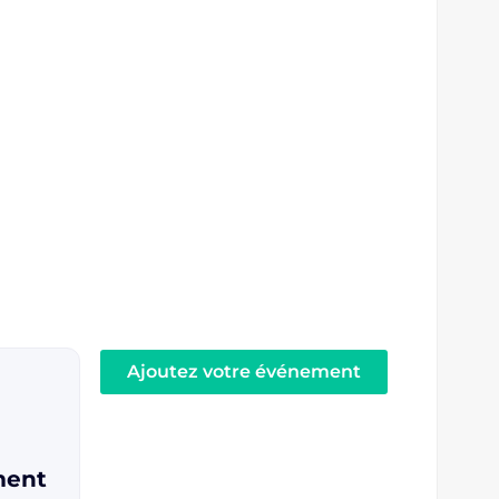
re en
e Forlaps
re
r !
reuses
rance.
Ajoutez votre événement
ment