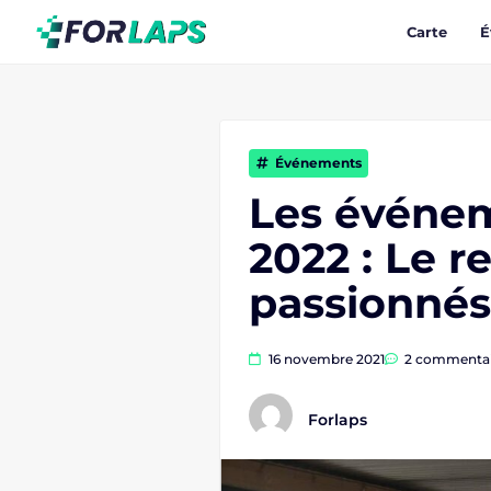
Carte
É
Événements
Les événe
2022 : Le r
passionnés
16 novembre 2021
2 commentai
Forlaps