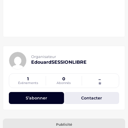
Organisateur
EdouardSESSIONLIBRE
1
0
–
Événements
Abonnés
S’abonner
Contacter
Publicité