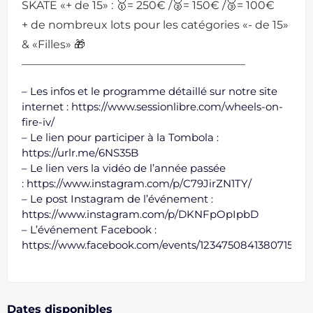
SKATE «+ de 15» : 🥇= 250€ /🥈= 150€ /🥉= 100€
+ de nombreux lots pour les catégories «- de 15»
& «Filles» 🎁
————————————————————
– Les infos et le programme détaillé sur notre site
internet :
https://www.sessionlibre.com/wheels-on-
fire-iv/
– Le lien pour participer à la Tombola :
https://urlr.me/6NS35B
– Le lien vers la vidéo de l’année passée
:
https://www.instagram.com/p/C79JirZN1TY/
– Le post Instagram de l’événement :
https://www.instagram.com/p/DKNFpOpIpbD
– L’événement Facebook :
https://www.facebook.com/events/1234750841380715/
Dates disponibles