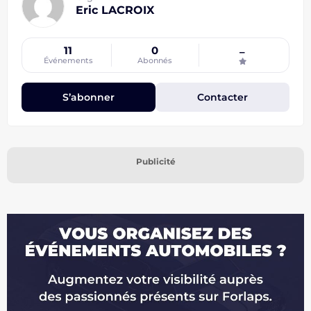
Eric LACROIX
11
0
–
Événements
Abonnés
S’abonner
Contacter
Publicité