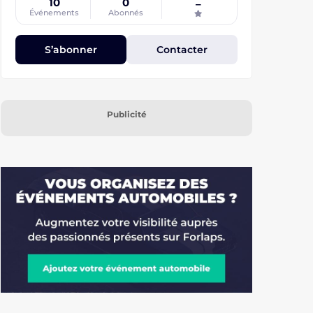
10
0
–
assistance ! Un mécanicien sera présent avec un
Événements
Abonnés
véhicule d'assistance et un plateau Nos prix sont
pour un équipage de deux personnes.
Comprenant hôtels (majorité 3***), restaurants
S’abonner
Contacter
(un midi de libre) et les visites guidées. Ne sont
pas inclus; le carburant, les péages, les parkings
et autres frais (boissons supplémentaires,
souvenirs,..) Possibilité de régler en 1,2,3 ou 4 fois
selon les dates du rallyes Tous nos programmes
Publicité
et inscriptions sont sur notre site
www.baladeenancienne.fr