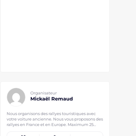
Organisateur
Mickaël Remaud
Nous organisons des rallyes touristiques avec
votre voiture ancienne. Nous vous proposons des
rallyes en France et en Europe. Maximum 25
voitures par rallyes pour plus de convivialité !
Tous nos rallyes Europe seront prévu avec une