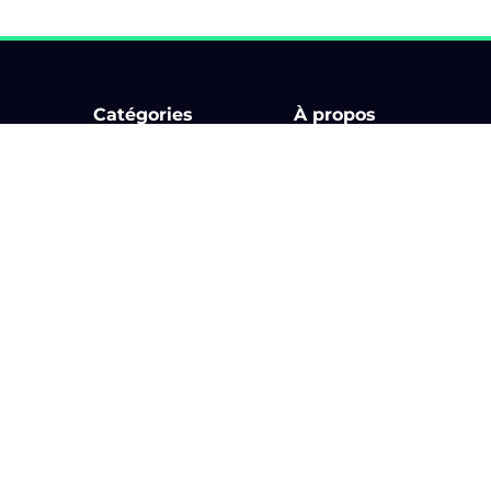
Catégories
À propos
Bourse d'échange
Comment ça marche ?
Circuit
Billetterie
Karting & Superkart
Application
ments
Rallye
Les organisateurs
Rallye touristique
Blog
Rassemblement
Partenaires
Salon
Aide
Contact
Sitemap