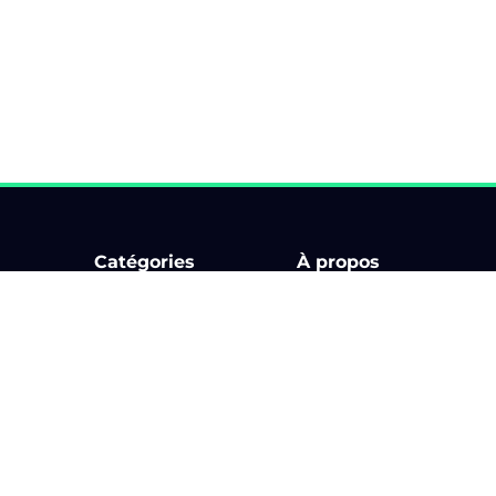
Catégories
À propos
Bourse d'échange
Comment ça marche ?
Circuit
Billetterie
Karting & Superkart
Application
ments
Rallye
Les organisateurs
Rallye touristique
Blog
Rassemblement
Partenaires