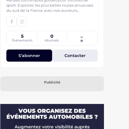
Rallyes touristiques guidés pour voitures de
sport. Explorez les plus belles routes sinueuses
du sud de la France avec nos ouvreurs
expérimentés.
5
0
–
Événements
Abonnés
S’abonner
Contacter
Publicité