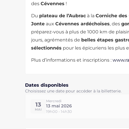
des
Cévennes
!
Du
plateau de l’Aubrac
à la
Corniche des
Jonte
aux
Cévennes ardéchoises
, des
go
préparez-vous à plus de 1000 km de plaisi
jours, agrémentés de
belles étapes gast
sélectionnés
pour les épicuriens les plus e
Plus d’informations et inscriptions :
www.ra
Dates disponibles
Choisissez une date pour accéder à la billetterie.
Mercredi
13
13 mai 2026
MAI
19h00 - 14h30