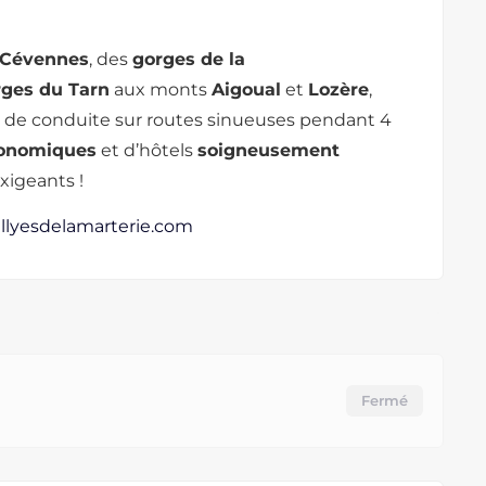
 Cévennes
, des
gorges de la
rges du Tarn
aux monts
Aigoual
et
Lozère
,
r de conduite sur routes sinueuses pendant 4
ronomiques
et d’hôtels
soigneusement
xigeants !
llyesdelamarterie.com
Fermé