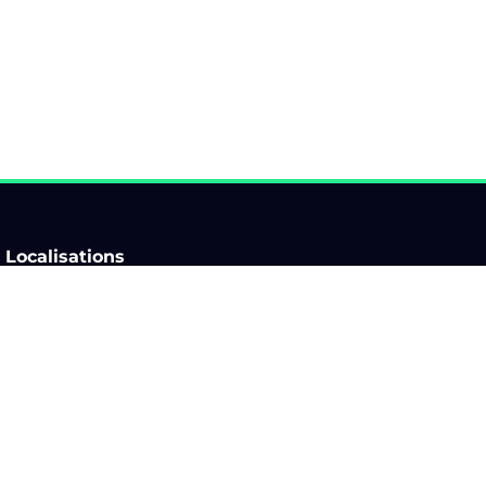
Localisations
Auvergne-Rhône-Alpes
Ile-de-France
Bourgogne-Franche-
Normandie
Comté
Nouvelle-Aquitaine
Bretagne
Occitanie
Centre-Val de Loire
Pays de la Loire
Corse
Provence-Alpes-Côte d'Azur