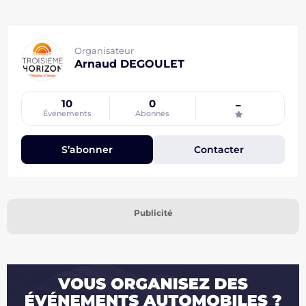
Organisateur
Arnaud DEGOULET
10
0
–
Événements
Abonnés
S’abonner
Contacter
Publicité