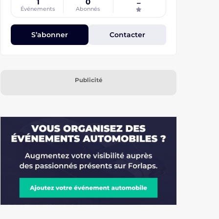
1
0
–
Événements
Abonnés
S’abonner
Contacter
Publicité