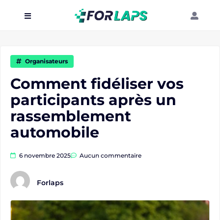
Carte
Événements
Organisateurs
Localisation
Comment fidéliser vos
participants après un
Organisateur
rassemblement
Blog
automobile
6 novembre 2025
Aucun commentaire
Forlaps