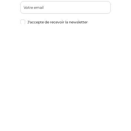
Publier un
événement
J'accepte de recevoir la newsletter
M'inscrire
Nos partenaires