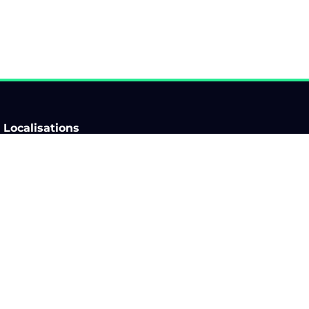
Localisations
Auvergne-Rhône-Alpes
Ile-de-France
Bourgogne-Franche-
Normandie
Comté
Nouvelle-Aquitaine
Bretagne
Occitanie
Centre-Val de Loire
Pays de la Loire
Corse
Provence-Alpes-Côte d'Azur
Grand Est