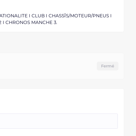
I NATIONALITE I CLUB I CHASSÎS/MOTEUR/PNEUS I
 I CHRONOS MANCHE 3.
Fermé