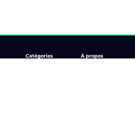
Catégories
À propos
Bourse d'échange
Comment ça marche ?
Circuit
Billetterie
Karting & Superkart
Application
ments
Rallye
Les organisateurs
Rallye touristique
Blog
Rassemblement
Partenaires
Salon
Aide