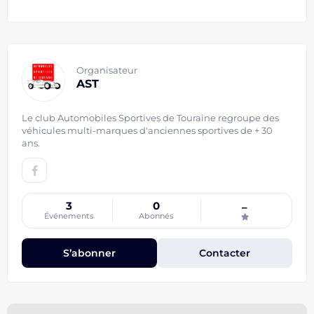
Organisateur
AST
Le club Automobiles Sportives de Touraine regroupe des
véhicules multi-marques d'anciennes sportives de + 30
ans.
3
0
–
Événements
Abonnés
S’abonner
Contacter