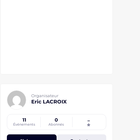
Organisateur
Eric LACROIX
11
0
–
Événements
Abonnés