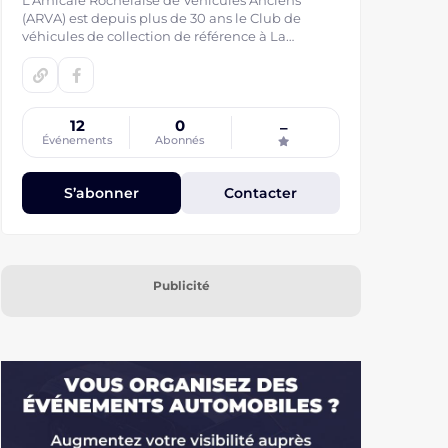
L'Amicale Rochelaise de Véhicules Anciens
(ARVA) est depuis plus de 30 ans le Club de
véhicules de collection de référence à La
Rochelle.
12
0
–
Événements
Abonnés
S’abonner
Contacter
Publicité