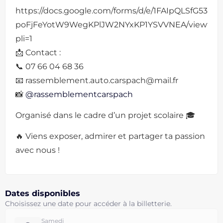
https://docs.google.com/forms/d/e/1FAIpQLSfG53fMt
poFjFeYotW9WegKPlJW2NYxKP1YSVVNEA/viewfor
pli=1
📩 Contact :
📞 07 66 04 68 36
📧 rassemblement.auto.carspach@mail.fr
📸
@rassemblementcarspach
Organisé dans le cadre d’un projet scolaire 🎓
🔥 Viens exposer, admirer et partager ta passion
avec nous !
Dates disponibles
Choisissez une date pour accéder à la billetterie.
Samedi