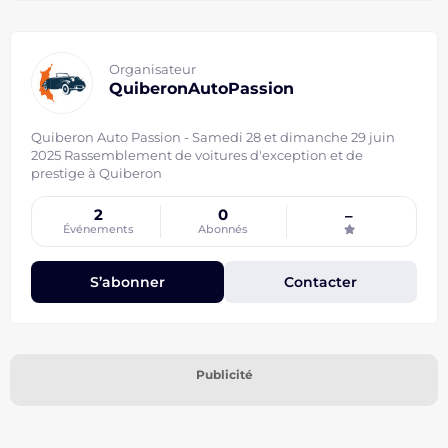
Organisateur
QuiberonAutoPassion
Quiberon Auto Passion - Samedi 28 et dimanche 29 juin
2025 Rassemblement de voitures d'exception et de
prestige à Quiberon
2
0
–
Événements
Abonnés
S’abonner
Contacter
Publicité