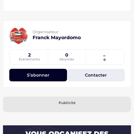
Organisateur
Franck Mayordomo
2
0
–
Événements
Abonnés
S’abonner
Contacter
Publicité