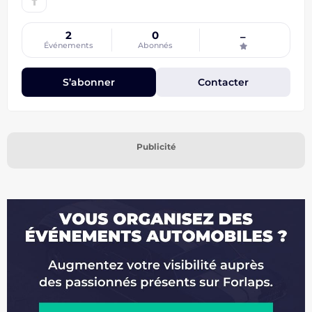
2
0
–
Événements
Abonnés
S’abonner
Contacter
Publicité