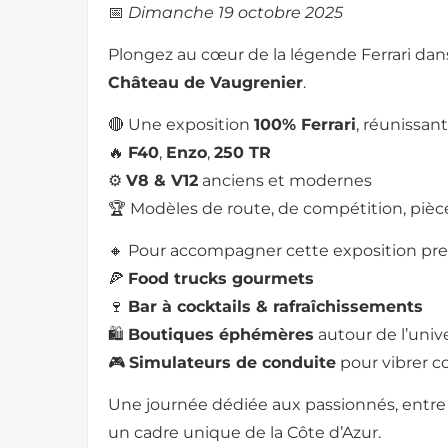
📅
Dimanche 19 octobre 2025
Plongez au cœur de la légende Ferrari dans
Château de Vaugrenier
.
🔴 Une exposition
100% Ferrari
, réunissan
🔥
F40
,
Enzo
,
250 TR
⚙️
V8 & V12
anciens et modernes
🏆 Modèles de route, de compétition, pièces
🔸 Pour accompagner cette exposition pres
🍕
Food trucks gourmets
🍷
Bar à cocktails & rafraîchissements
🛍️
Boutiques éphémères
autour de l’univer
🎮
Simulateurs de conduite
pour vibrer c
Une journée dédiée aux passionnés, entr
un cadre unique de la Côte d’Azur.