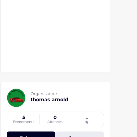
Organisateur
thomas arnold
5
0
–
Événements
Abonnés