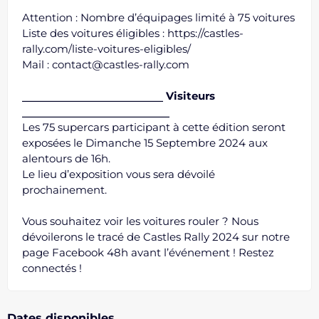
Attention : Nombre d’équipages limité à 75 voitures
Liste des voitures éligibles :
https://castles-
rally.com/liste-voitures-eligibles/
Mail :
contact@castles-rally.com
⎯⎯⎯⎯⎯⎯⎯⎯⎯⎯⎯⎯⎯⎯⎯⎯⎯⎯⎯⎯⎯⎯
Visiteurs
⎯⎯⎯⎯⎯⎯⎯⎯⎯⎯⎯⎯⎯⎯⎯⎯⎯⎯⎯⎯⎯⎯⎯
Les 75 supercars participant à cette édition seront
exposées le Dimanche 15 Septembre 2024 aux
alentours de 16h.
Le lieu d’exposition vous sera dévoilé
prochainement.
Vous souhaitez voir les voitures rouler ? Nous
dévoilerons le tracé de Castles Rally 2024 sur notre
page Facebook 48h avant l’événement ! Restez
connectés !
Dates disponibles