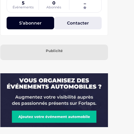
5
0
–
Événements
Abonnés
S’abonner
Contacter
Publicité